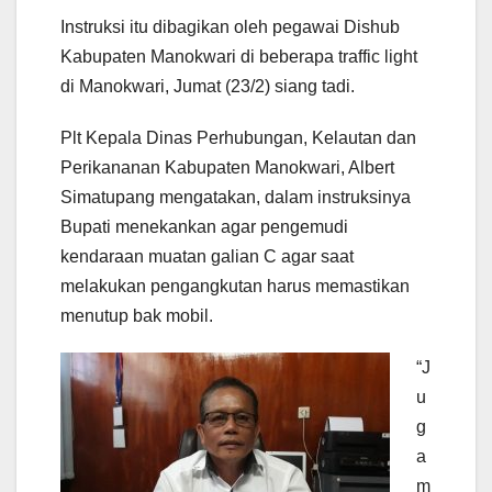
Instruksi itu dibagikan oleh pegawai Dishub
Kabupaten Manokwari di beberapa traffic light
di Manokwari, Jumat (23/2) siang tadi.
Plt Kepala Dinas Perhubungan, Kelautan dan
Perikananan Kabupaten Manokwari, Albert
Simatupang mengatakan, dalam instruksinya
Bupati menekankan agar pengemudi
kendaraan muatan galian C agar saat
melakukan pengangkutan harus memastikan
menutup bak mobil.
“J
u
g
a
m