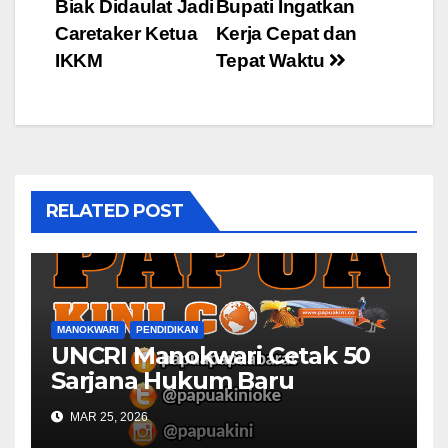
Biak Didaulat Jadi
Bupati Ingatkan
navigation
Caretaker Ketua
Kerja Cepat dan
IKKM
Tepat Waktu
RELATED POST
MANOKWARI
PENDIDIKAN
UNCRI Manokwari Cetak 50
Sarjana Hukum Baru
MAR 25, 2026