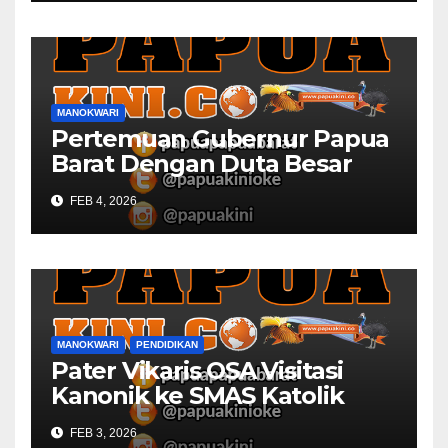
MANOKWARI
Pertemuan Gubernur Papua
Barat Dengan Duta Besar
Inggris Berbuah Manis
FEB 4, 2026
MANOKWARI
PENDIDIKAN
Pater Vikaris OSA Visitasi
Kanonik ke SMAS Katolik
Villanova Manokwari
FEB 3, 2026