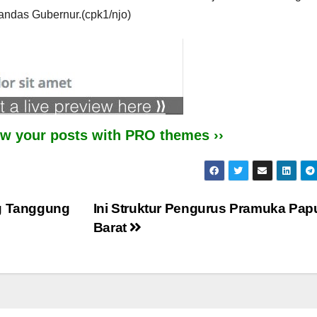
tandas Gubernur.(cpk1/njo)
iew your posts with PRO themes ››
ng Tanggung
Ini Struktur Pengurus Pramuka Pap
Barat