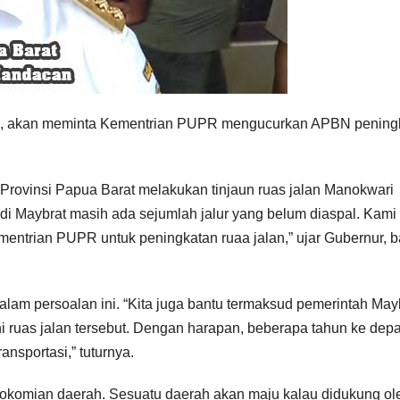
n, akan meminta Kementrian PUPR mengucurkan APBN pening
Provinsi Papua Barat melakukan tinjaun ruas jalan Manokwari
di Maybrat masih ada sejumlah jalur yang belum diaspal. Kami
mentrian PUPR untuk peningkatan ruaa jalan,” ujar Gubernur, b
alam persoalan ini. “Kita juga bantu termaksud pemerintah May
uas jalan tersebut. Dengan harapan, beberapa tahun ke dep
ansportasi,” tuturnya.
perokomian daerah. Sesuatu daerah akan maju kalau didukung ol