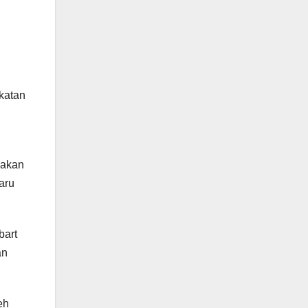
katan
 akan
aru
bart
an
eh