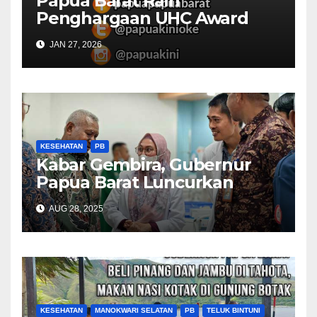
Papua Barat Raih
Penghargaan UHC Award
BPJS Kesehatan
JAN 27, 2026
KESEHATAN
PB
Kabar Gembira, Gubernur
Papua Barat Luncurkan
Layanan Cuci Darah, Harap
AUG 28, 2025
BPJS Kesehatan Dukung
KESEHATAN
MANOKWARI SELATAN
PB
TELUK BINTUNI