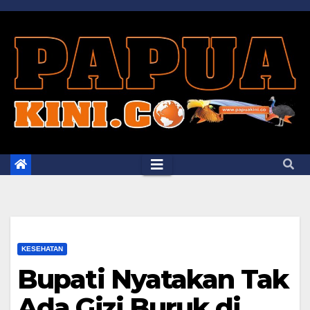
Skip
to
content
KESEHATAN
Bupati Nyatakan Tak
Ada Gizi Buruk di