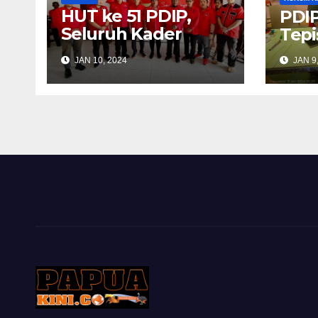
HUT ke 51 PDIP,
PDIP
Seluruh Kader
Tepi
Diingatkan Selalu
JAN 10, 2024
JAN 9
Komunikasi
Dengan Masyarakat