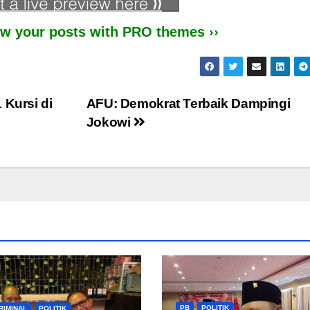
iew your posts with PRO themes ››
 Kursi di
AFU: Demokrat Terbaik Dampingi
Jokowi
PB
POLITIK
RIMINAL
POLITIK