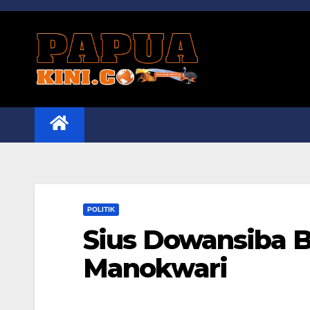
Skip
to
content
POLITIK
Sius Dowansiba 
Manokwari