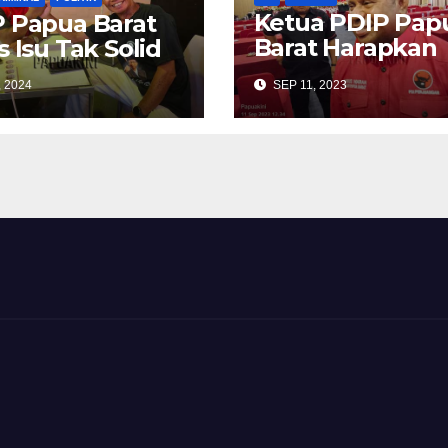
Ketua PDIP Pap
 Papua Barat
Barat Harapkan
s Isu Tak Solid
Perhatian Jika 
, 2024
SEP 11, 2023
Usulan Perganti
Penjabat Guber