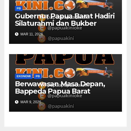
PB
Gubernur Papua Barat Hadiri
Silaturahmi dan Bukber
Bersama DPR RI dan
MAR 11, 2026
Mendagri di IPDN
EKONOMI
PB
Berwawasan Masa Depan,
Bappeda Papua Barat
Konsultasi Publik RKPD 2027
MAR 9, 2026