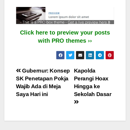
Click here to preview your posts
with PRO themes ››
Post
Gubernur: Konsep
Kapolda
SK Penetapan Pokja
Perangi Hoax
navigation
Wajib Ada di Meja
Hingga ke
Saya Hari ini
Sekolah Dasar