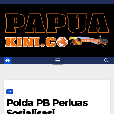
Skip
to
content
PB
Polda PB Perluas
Sosialisasi