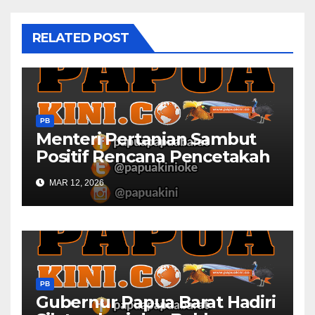
RELATED POST
PB
Menteri Pertanian Sambut
Positif Rencana Pencetakah
Sawah dan Ladang di Papua
MAR 12, 2026
Barat
PB
Gubernur Papua Barat Hadiri