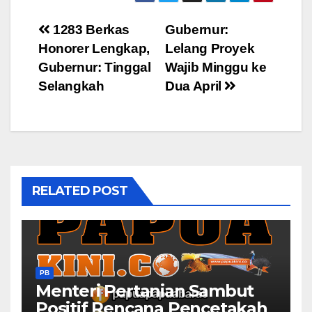
Post
1283 Berkas
Gubernur:
Honorer Lengkap,
Lelang Proyek
navigation
Gubernur: Tinggal
Wajib Minggu ke
Selangkah
Dua April
RELATED POST
PB
Menteri Pertanian Sambut
Positif Rencana Pencetakah