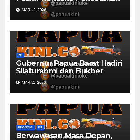
Sawah dan Ladang di Papua
MAR 12, 2026
Barat
PB
Gubernur Papua Barat Hadiri
Silaturahmi dan Bukber
Bersama DPR RI dan
MAR 11, 2026
Mendagri di IPDN
EKONOMI
PB
Berwawasan Masa Depan,