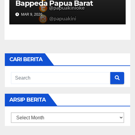
Bappeda Papua Barat
Konsultasi Publik RKPD 2027
MAR 9, 2026
CARI BERITA
ARSIP BERITA
ARSIP
BERITA