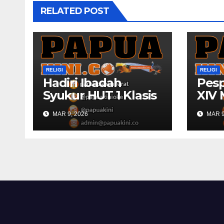
RELATED POST
RELIGI
RELIGI
Hadiri Ibadah
Pesp
Syukur HUT 1 Klasis
XIV 
GPI Papua,
Kem
MAR 9, 2026
MAR 9
Gubernur Papua
Sedi
Barat Ingatkan
Peran Gereja