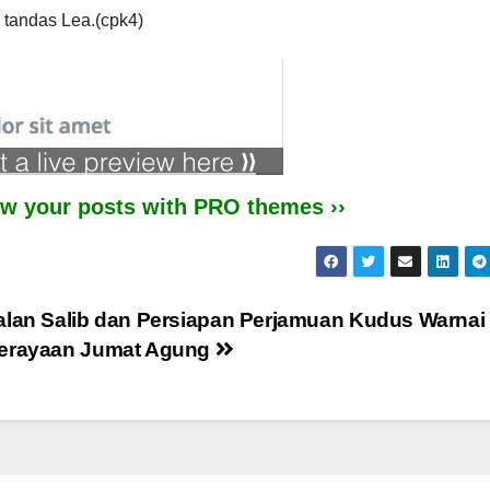
” tandas Lea.(cpk4)
iew your posts with PRO themes ››
alan Salib dan Persiapan Perjamuan Kudus Warnai
erayaan Jumat Agung