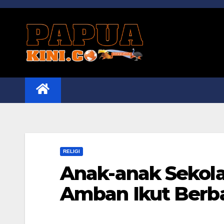
Skip
to
content
RELIGI
Anak-anak Sekol
Amban Ikut Berb