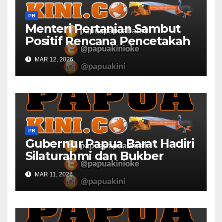
PB
Menteri Pertanian Sambut
Positif Rencana Pencetakah
Sawah dan Ladang di Papua
MAR 12, 2026
Barat
PB
Gubernur Papua Barat Hadiri
Silaturahmi dan Bukber
Bersama DPR RI dan
MAR 11, 2026
Mendagri di IPDN