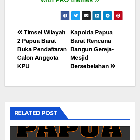
Post
Timsel Wilayah
Kapolda Papua
2 Papua Barat
Barat Rencana
navigation
Buka Pendaftaran
Bangun Gereja-
Calon Anggota
Mesjid
KPU
Bersebelahan
RELATED POST