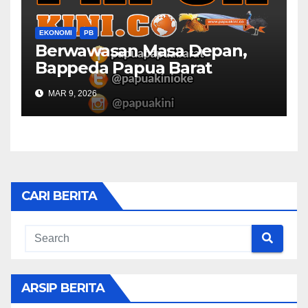
EKONOMI
PB
Berwawasan Masa Depan,
Bappeda Papua Barat
Konsultasi Publik RKPD 2027
MAR 9, 2026
CARI BERITA
ARSIP BERITA