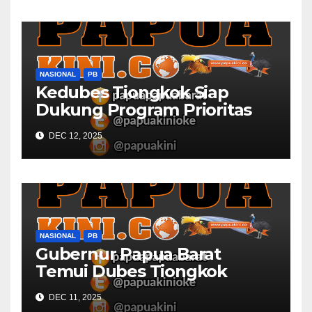
NASIONAL
PB
Kedubes Tiongkok Siap
Dukung Program Prioritas
Papua Barat
DEC 12, 2025
NASIONAL
PB
Gubernur Papua Barat
Temui Dubes Tiongkok
Bahas Potensi Investasi
DEC 11, 2025