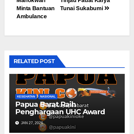
Manokwari
Tinjau Padat Karya
navigation
Minta Bantuan
Tunai Sukabumi
Ambulance
RELATED POST
KESEHATAN
NASIONAL
Papua Barat Raih
Penghargaan UHC Award
BPJS Kesehatan
JAN 27, 2026