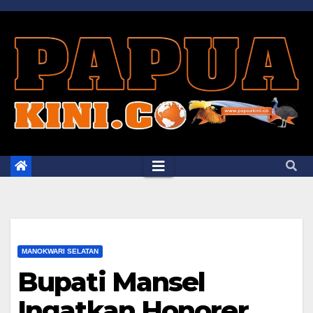
Skip
to
content
MANOKWARI SELATAN
Bupati Mansel
Ingatkan Honorer