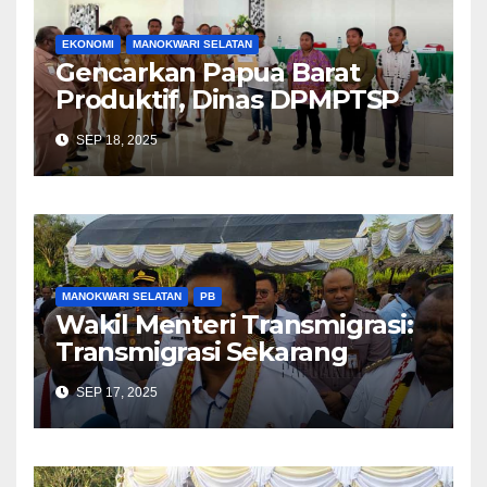
EKONOMI
MANOKWARI SELATAN
Gencarkan Papua Barat
Produktif, Dinas DPMPTSP
Sosialiasi Perizinan Berusaha
SEP 18, 2025
Berbasis Risiko dan NIB
MANOKWARI SELATAN
PB
Wakil Menteri Transmigrasi:
Transmigrasi Sekarang
Tergantung Permintaan
SEP 17, 2025
Pemerintah Daerah