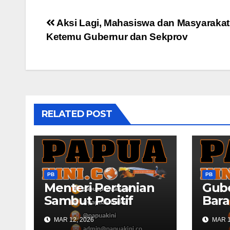
Post
Aksi Lagi, Mahasiswa dan Masyarakat
Ketemu Gubernur dan Sekprov
navigation
RELATED POST
PB
PB
Menteri Pertanian
Gub
Sambut Positif
Bara
Rencana
Sila
MAR 12, 2026
MAR 1
Pencetakah Sawah
Buk