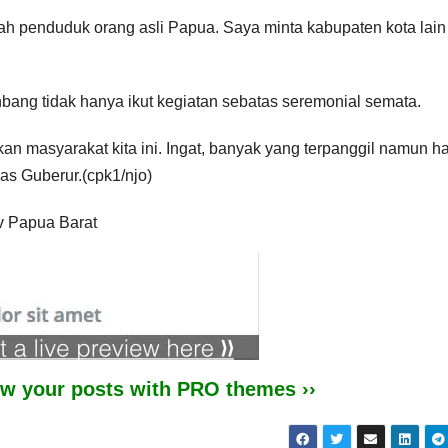
mlah penduduk orang asli Papua. Saya minta kabupaten kota lain
ang tidak hanya ikut kegiatan sebatas seremonial semata.
n masyarakat kita ini. Ingat, banyak yang terpanggil namun h
ndas Guberur.(cpk1/njo)
 Papua Barat
iew your posts with PRO themes ››