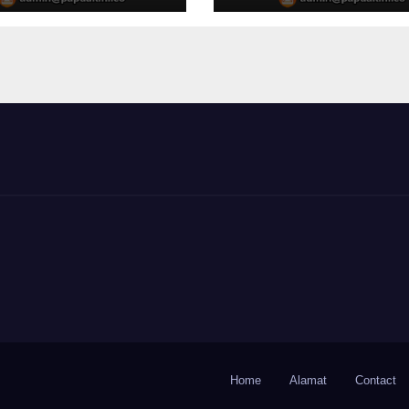
RI dan
RKPD 2027
agri di IPDN
Home
Alamat
Contact