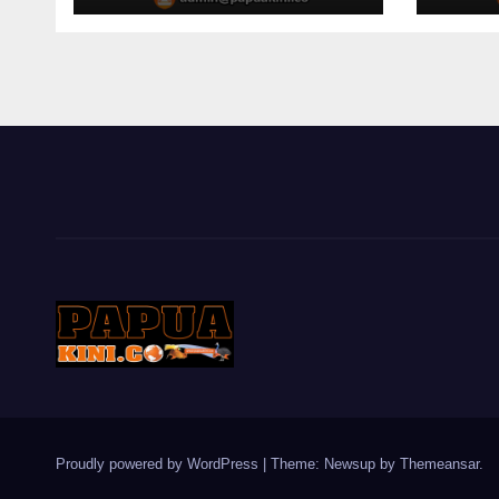
dan Ladang di
DPR 
Papua Barat
Mend
Proudly powered by WordPress
|
Theme: Newsup by
Themeansar
.