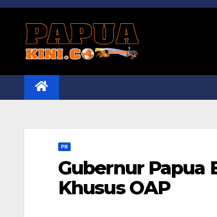
Skip
to
content
PB
Gubernur Papua B
Khusus OAP