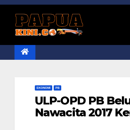
Skip
to
content
EKONOMI
PB
ULP-OPD PB Belu
Nawacita 2017 Ke