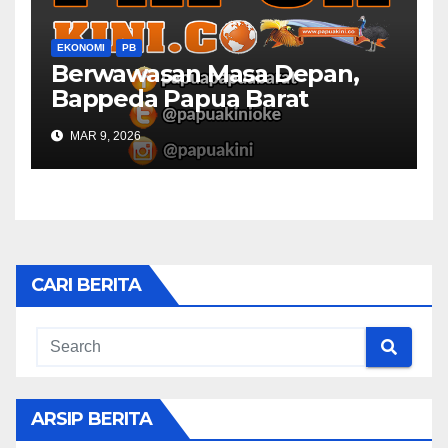
EKONOMI
PB
Berwawasan Masa Depan,
Bappeda Papua Barat
Konsultasi Publik RKPD 2027
MAR 9, 2026
CARI BERITA
ARSIP BERITA