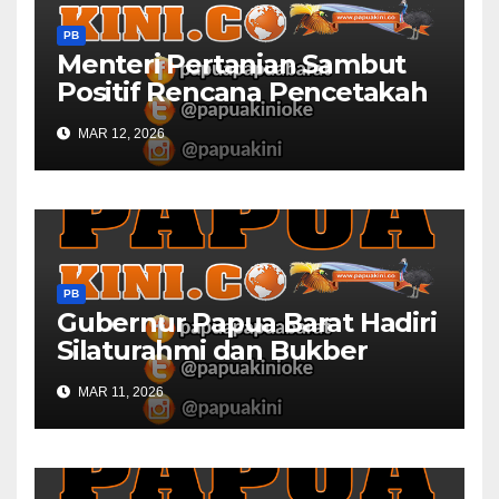
PB
Menteri Pertanian Sambut
Positif Rencana Pencetakah
Sawah dan Ladang di Papua
MAR 12, 2026
Barat
PB
Gubernur Papua Barat Hadiri
Silaturahmi dan Bukber
Bersama DPR RI dan
MAR 11, 2026
Mendagri di IPDN