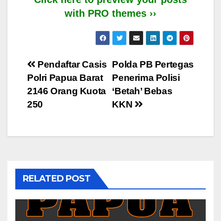
with PRO themes ››
Post
Pendaftar Casis
Polda PB Pertegas
Polri Papua Barat
Penerima Polisi
navigation
2146 Orang Kuota
‘Betah’ Bebas
250
KKN
RELATED POST