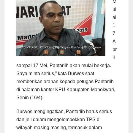
M
ul
ai
1
7
A
pr
il
sampai 17 Mei, Pantarlih akan mulai bekerja.
Saya minta serius,” kata Burwos saat
memberikan arahan kepada petugas Pantarlih
di halaman kantor KPU Kabupaten Manokwari,
Senin (16/4).
Burwos mengingatkan, Pantarlih harus serius
dan jeli dalam mengelompokkan TPS di
wilayah masing masing, termasuk dalam