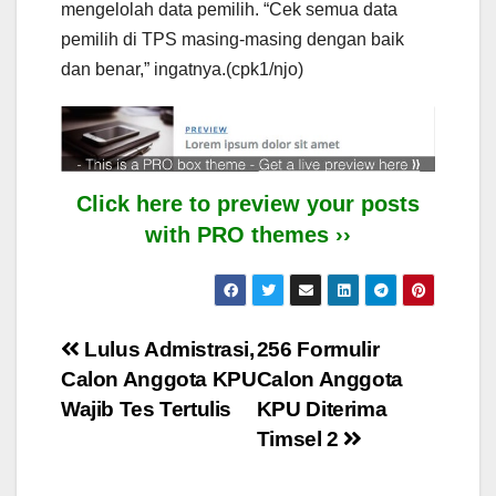
mengelolah data pemilih. “Cek semua data
pemilih di TPS masing-masing dengan baik
dan benar,” ingatnya.(cpk1/njo)
Click here to preview your posts
with PRO themes ››
Post
Lulus Admistrasi,
256 Formulir
Calon Anggota KPU
Calon Anggota
navigation
Wajib Tes Tertulis
KPU Diterima
Timsel 2