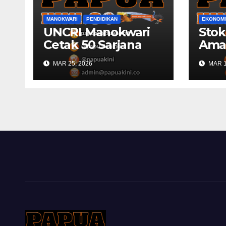
MANOKWARI
PENDIDIKAN
EKONOMI
UNCRI Manokwari
Sto
Cetak 50 Sarjana
Ama
Hukum Baru
Leb
MAR 25, 2026
MAR 1