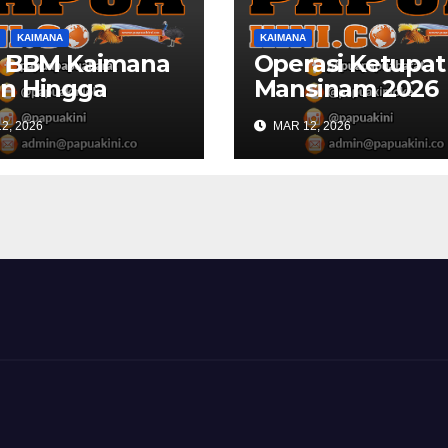
KAIMANA
KAIMANA
k BBM Kaimana
Operasi Ketupat
n Hingga
Mansinam 2026
aran
Kaimana Libatk
2, 2026
MAR 12, 2026
150 Personil
Gabungan