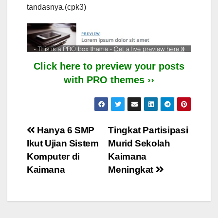
tandasnya.(cpk3)
Click here to preview your posts
with PRO themes ››
Post
Hanya 6 SMP
Tingkat Partisipasi
Ikut Ujian Sistem
Murid Sekolah
navigation
Komputer di
Kaimana
Kaimana
Meningkat