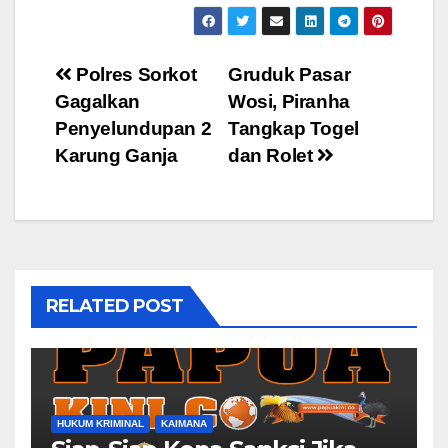
Post
Polres Sorkot
Gruduk Pasar
Gagalkan
Wosi, Piranha
navigation
Penyelundupan 2
Tangkap Togel
Karung Ganja
dan Rolet
RELATED POST
HUKUM KRIMINAL
KAIMANA