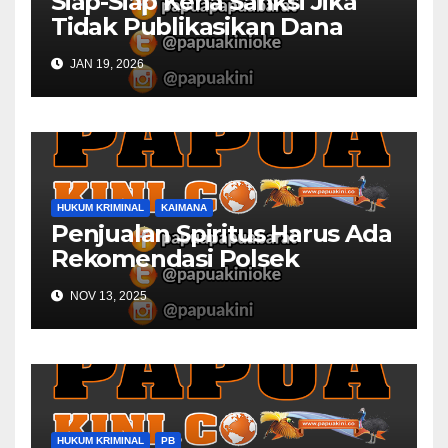
Siap-Siap Kena Sanksi Jika
Tidak Publikasikan Dana
Desa
JAN 19, 2026
HUKUM KRIMINAL
KAIMANA
Penjualan Spiritus Harus Ada
Rekomendasi Polsek
Kaimana
NOV 13, 2025
HUKUM KRIMINAL
PB