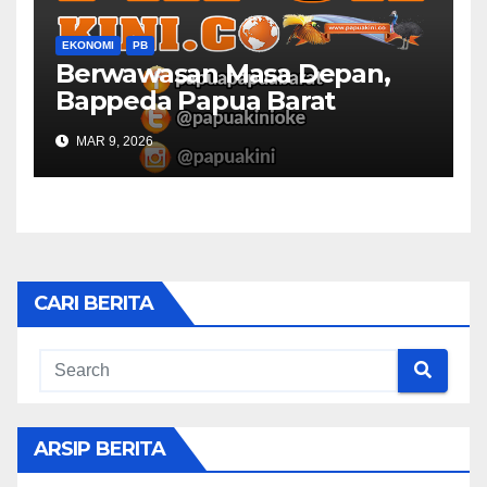
EKONOMI
PB
Berwawasan Masa Depan,
Bappeda Papua Barat
Konsultasi Publik RKPD 2027
MAR 9, 2026
CARI BERITA
ARSIP BERITA