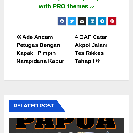
with PRO themes ››
Post
Ade Ancam
4 OAP Catar
Petugas Dengan
Akpol Jalani
navigation
Kapak, Pimpin
Tes Rikkes
Narapidana Kabur
Tahap I
RELATED POST