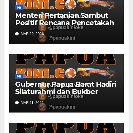
PB
Menteri Pertanian Sambut
Positif Rencana Pencetakah
Sawah dan Ladang di Papua
MAR 12, 2026
Barat
PB
Gubernur Papua Barat Hadiri
Silaturahmi dan Bukber
Bersama DPR RI dan
MAR 11, 2026
Mendagri di IPDN