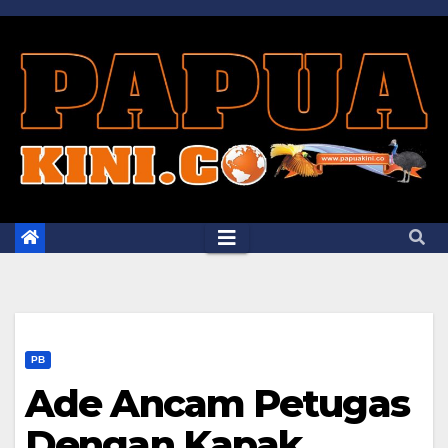
Skip
to
content
PB
Ade Ancam Petugas
Dengan Kapak,