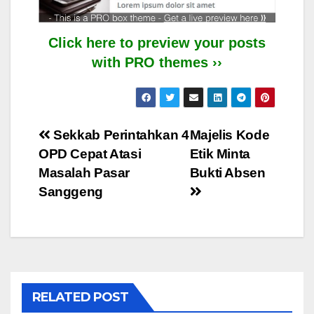
Click here to preview your posts
with PRO themes ››
Post
Sekkab Perintahkan 4
Majelis Kode
OPD Cepat Atasi
Etik Minta
navigation
Masalah Pasar
Bukti Absen
Sanggeng
RELATED POST