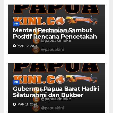
PB
Menteri Pertanian Sambut
Positif Rencana Pencetakah
Sawah dan Ladang di Papua
MAR 12, 2026
Barat
PB
Gubernur Papua Barat Hadiri
Silaturahmi dan Bukber
Bersama DPR RI dan
MAR 11, 2026
Mendagri di IPDN