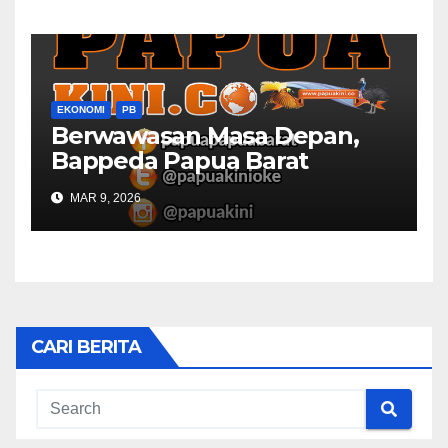
EKONOMI
PB
Berwawasan Masa Depan,
Bappeda Papua Barat
Konsultasi Publik RKPD 2027
MAR 9, 2026
CARI BERITA