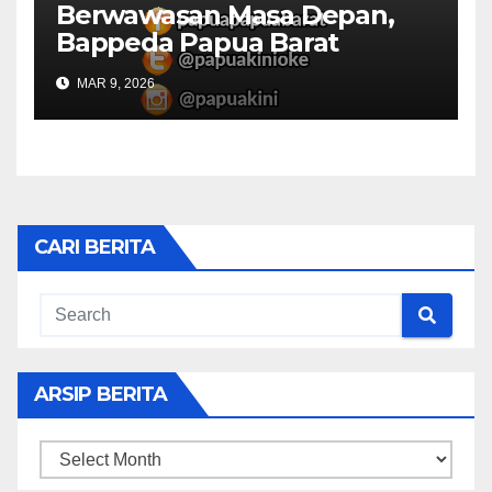
Berwawasan Masa Depan,
Bappeda Papua Barat
Konsultasi Publik RKPD 2027
MAR 9, 2026
CARI BERITA
ARSIP BERITA
ARSIP
BERITA