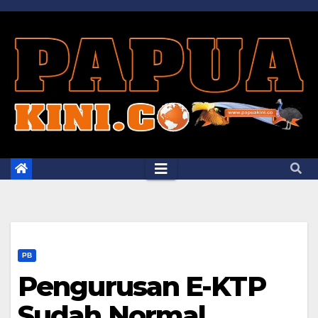
Skip
to
content
PB
Pengurusan E-KTP
Sudah Normal