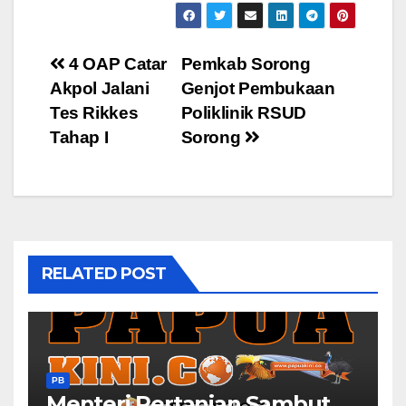
Post
4 OAP Catar
Pemkab Sorong
Akpol Jalani
Genjot Pembukaan
navigation
Tes Rikkes
Poliklinik RSUD
Tahap I
Sorong
RELATED POST
PB
Menteri Pertanian Sambut