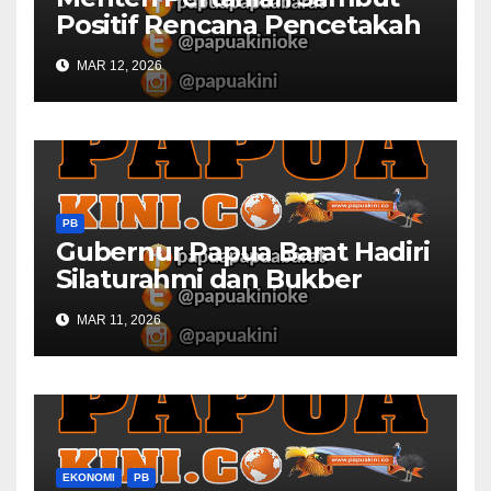
Positif Rencana Pencetakah
Sawah dan Ladang di Papua
MAR 12, 2026
Barat
PB
Gubernur Papua Barat Hadiri
Silaturahmi dan Bukber
Bersama DPR RI dan
MAR 11, 2026
Mendagri di IPDN
EKONOMI
PB