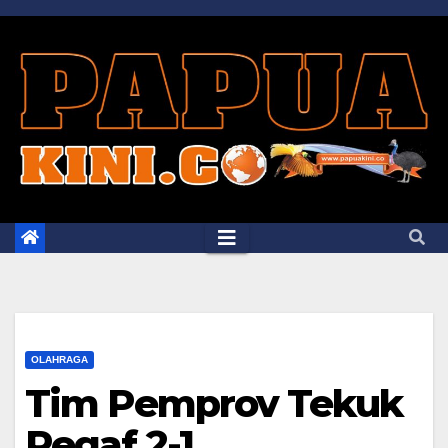
Skip
to
content
OLAHRAGA
Tim Pemprov Tekuk
Pegaf 2-1