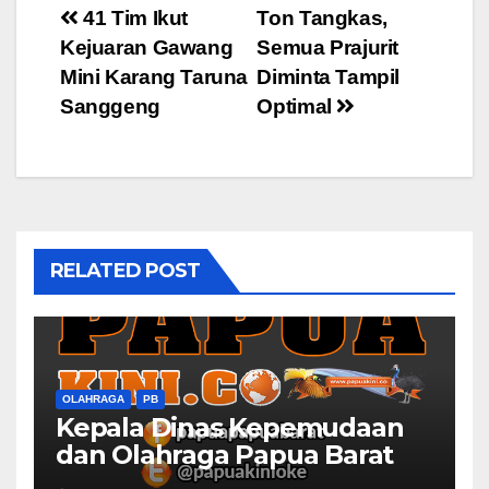
Post
41 Tim Ikut
Ton Tangkas,
Kejuaran Gawang
Semua Prajurit
navigation
Mini Karang Taruna
Diminta Tampil
Sanggeng
Optimal
RELATED POST
OLAHRAGA
PB
Kepala Dinas Kepemudaan
dan Olahraga Papua Barat
Selaraskan Program Dengan