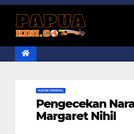
Skip
to
content
HUKUM KRIMINAL
Pengecekan Nara
Margaret Nihil