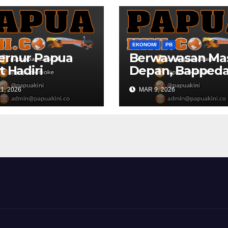
EKONOMI
PB
ernur Papua
Berwawasan Ma
t Hadiri
Depan, Bapped
turahmi dan
Papua Barat
1, 2026
MAR 9, 2026
ber Bersama
Konsultasi Publi
RI dan
RKPD 2027
agri di IPDN