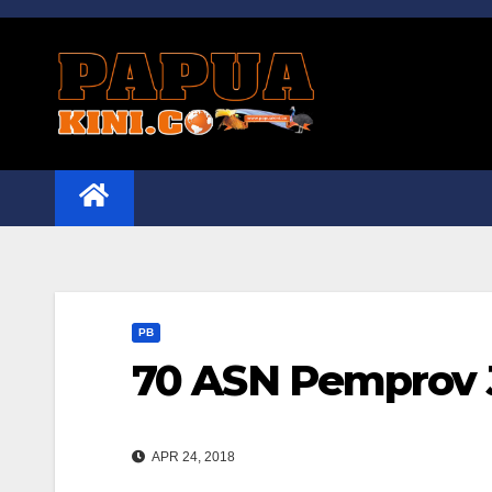
Skip
to
content
PB
70 ASN Pemprov J
APR 24, 2018