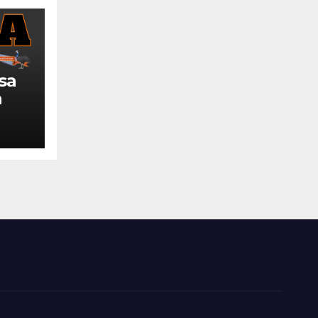
sa
a
k