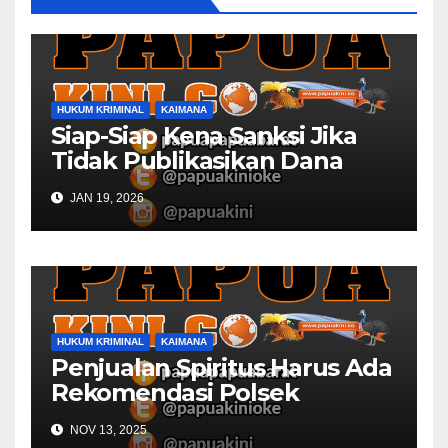
HUKUM KRIMINAL
KAIMANA
Siap-Siap Kena Sanksi Jika
Tidak Publikasikan Dana
Desa
JAN 19, 2026
HUKUM KRIMINAL
KAIMANA
Penjualan Spiritus Harus Ada
Rekomendasi Polsek
Kaimana
NOV 13, 2025