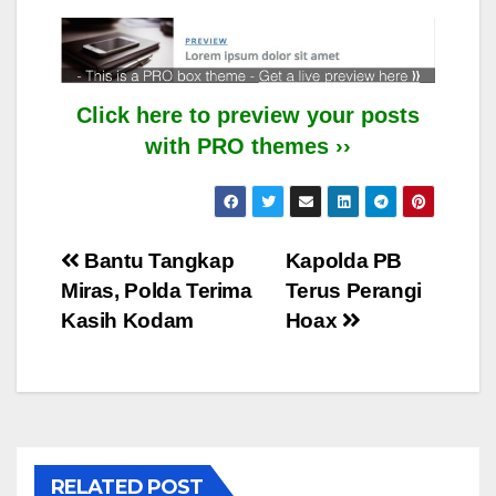
Click here to preview your posts
with PRO themes ››
Post
Bantu Tangkap
Kapolda PB
Miras, Polda Terima
Terus Perangi
navigation
Kasih Kodam
Hoax
RELATED POST