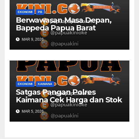
EKONOMI
PB
Berwawasan Masa Depan,
Bappeda Papua Barat
Konsultasi Publik RKPD 2027
MAR 9, 2026
EKONOMI
KAIMANA
Satgas Pangan Polres
Kaimana Cek Harga dan Stok
Bapok di Pasar
MAR 5, 2026