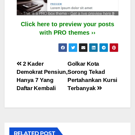
Click here to preview your posts
with PRO themes ››
Post
2 Kader
Golkar Kota
Demokrat Pensiun,
Sorong Tekad
navigation
Hanya 7 Yang
Pertahankan Kursi
Daftar Kembali
Terbanyak
RELATED POST