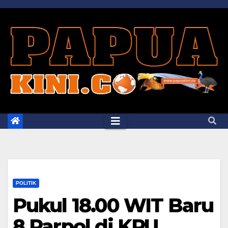
Skip
to
content
POLITIK
Pukul 18.00 WIT Baru
8 Parpol di KPU