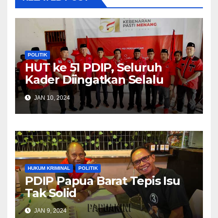
POLITIK
HUT ke 51 PDIP, Seluruh
Kader Diingatkan Selalu
Komunikasi Dengan
JAN 10, 2024
Masyarakat
HUKUM KRIMINAL
POLITIK
PDIP Papua Barat Tepis Isu
Tak Solid
JAN 9, 2024