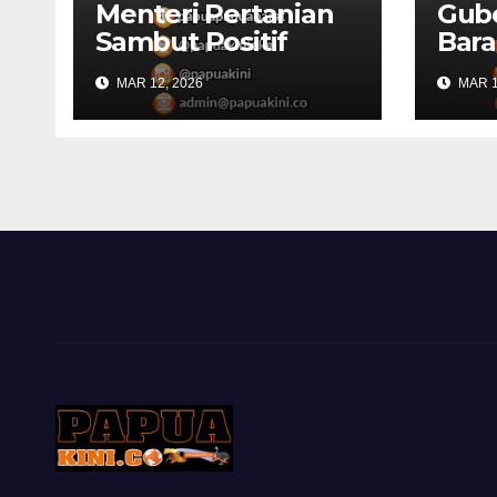
Menteri Pertanian
Gub
Sambut Positif
Bara
Rencana
Sila
MAR 12, 2026
MAR 1
Pencetakah Sawah
Buk
dan Ladang di
DPR 
Papua Barat
Mend