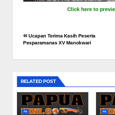
Click here to prev
Post
Ucapan Terima Kasih Peserta
Pesparamanas XV Manokwari
navigation
RELATED POST
PB
PB