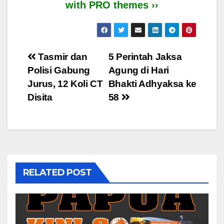
with PRO themes ››
Post
Tasmir dan
5 Perintah Jaksa
Polisi Gabung
Agung di Hari
navigation
Jurus, 12 Koli CT
Bhakti Adhyaksa ke
Disita
58
RELATED POST