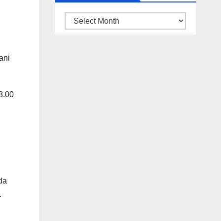
ARSIP
BERITA
ani
8.00
da
.