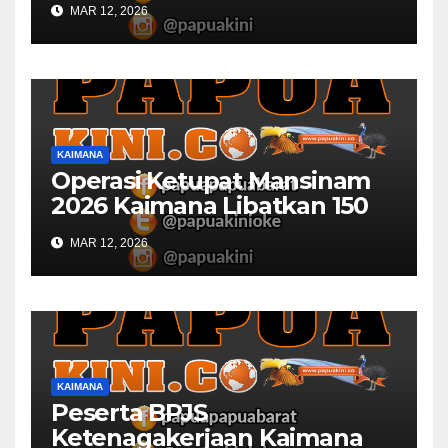
MAR 12, 2026
KAIMANA
Operasi Ketupat Mansinam
2026 Kaimana Libatkan 150
Personil Gabungan
MAR 12, 2026
KAIMANA
Peserta BPJS
Ketenagakerjaan Kaimana