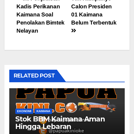
Post
Kadis Perikanan
Calon Presiden
navigation
Kaimana Soal
01 Kaimana
Penolakan Bimtek
Belum Terbentuk
Nelayan
RELATED POST
EKONOMI
KAIMANA
Stok BBM Kaimana Aman
Hingga Lebaran