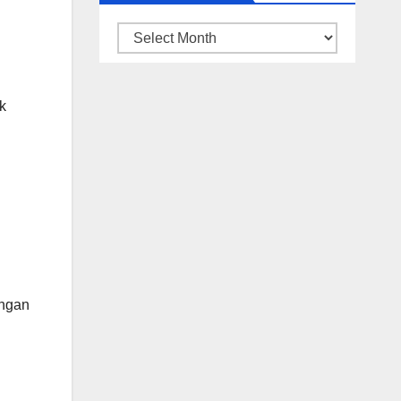
ARSIP
BERITA
k
angan