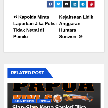
Post
Kapolda Minta
Kejaksaan Lidik
Laporkan Jika Polisi
Anggaran
navigation
Tidak Netral di
Huntara
Pemilu
Susweni
RELATED POST
HUKUM KRIMINAL
KAIMANA
Siap-Siap Kena Sanksi Jika