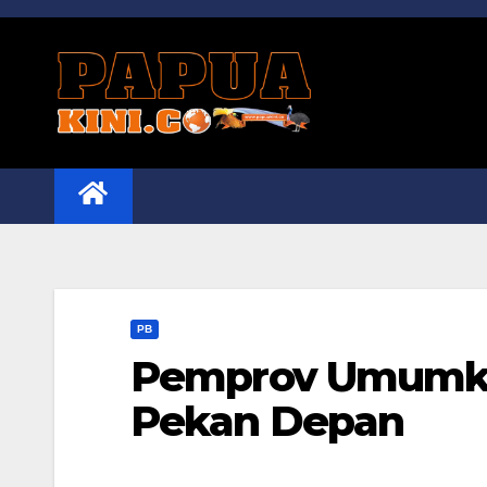
Skip
to
content
PB
Pemprov Umumka
Pekan Depan