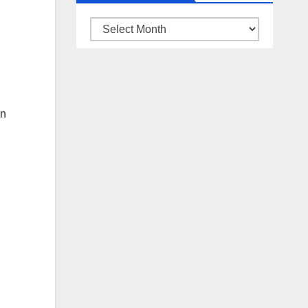
ARSIP
BERITA
an