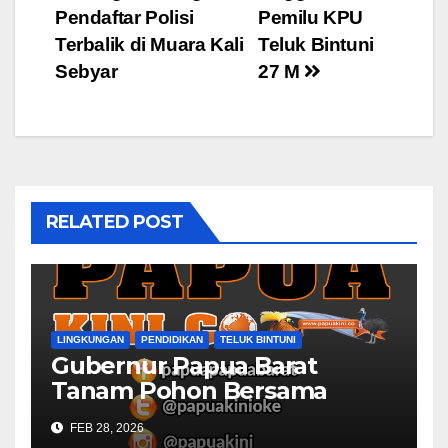
Pendaftar Polisi
Pemilu KPU
navigation
Terbalik di Muara Kali
Teluk Bintuni
Sebyar
27 M
RELATED POST
LINGKUNGAN
PENDIDIKAN
TELUK BINTUNI
Gubernur Papua Barat
Tanam Pohon Bersama
Civitas Academica
FEB 28, 2026
Universitas Muhammadiyah