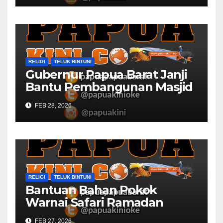
RELIGI
TELUK BINTUNI
Gubernur Papua Barat Janji
Bantu Pembangunan Masjid
Al Maun Bintuni
FEB 28, 2026
RELIGI
TELUK BINTUNI
Bantuan Bahan Pokok
Warnai Safari Ramadan
Papua Barat
FEB 27, 2026