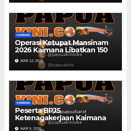
KAIMANA
Operasi Ketupat Mansinam
2026 Kaimana Libatkan 150
Personil Gabungan
MAR 12, 2026
KAIMANA
Peserta BPJS
Ketenagakerjaan Kaimana
Berkurang 53 Persen di 2026
MAR 9, 2026