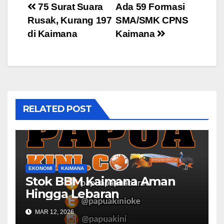
Post
75 Surat Suara
Ada 59 Formasi
Rusak, Kurang 197
SMA/SMK CPNS
navigation
di Kaimana
Kaimana
RELATED POST
EKONOMI
KAIMANA
Stok BBM Kaimana Aman
Hingga Lebaran
MAR 12, 2026