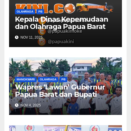
OLAHRAGA
PB
Kepala Dinas Kepemudaan
dan Olahraga Papua Barat
Selaraskan Program Dengan
NOV 11, 2025
DBON
MANOKWARI
OLAHRAGA
PB
Wapres ‘Lawan’ Gubernur
Papua Barat dan Bupati
Manokwari
NOV 4, 2025