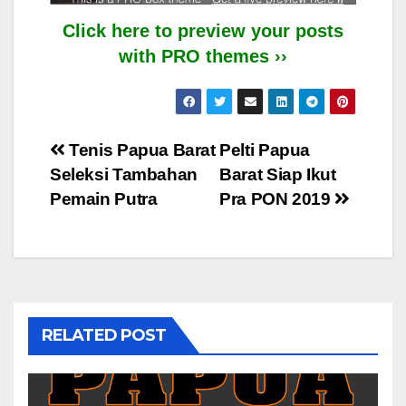
Click here to preview your posts
with PRO themes ››
Post
Tenis Papua Barat
Pelti Papua
Seleksi Tambahan
Barat Siap Ikut
navigation
Pemain Putra
Pra PON 2019
RELATED POST