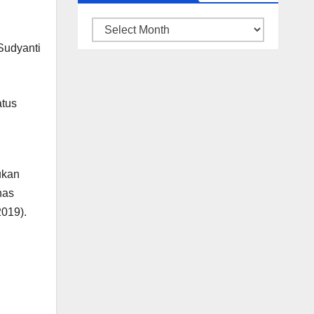
ARSIP
BERITA
atus
ukan
nas
019).