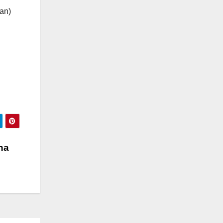
(an)
na