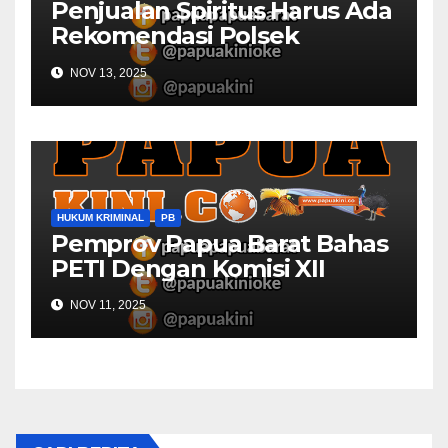
Penjualan Spiritus Harus Ada
Rekomendasi Polsek
Kaimana
NOV 13, 2025
HUKUM KRIMINAL
PB
Pemprov Papua Barat Bahas
PETI Dengan Komisi XII
NOV 11, 2025