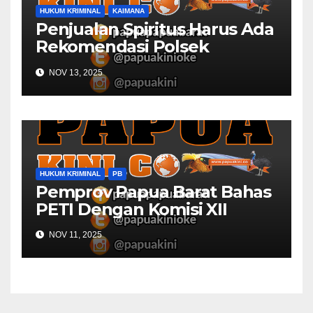
HUKUM KRIMINAL
KAIMANA
Penjualan Spiritus Harus Ada
Rekomendasi Polsek
Kaimana
NOV 13, 2025
HUKUM KRIMINAL
PB
Pemprov Papua Barat Bahas
PETI Dengan Komisi XII
NOV 11, 2025