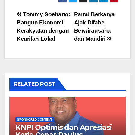
Post
Tommy Soeharto:
Partai Berkarya
Bangun Ekonomi
Ajak Difabel
navigation
Kerakyatan dengan
Berwirausaha
Kearifan Lokal
dan Mandiri
RELATED POST
SPONSORED CONTENT
KNPI Optimis dan Apresiasi
Kerja Cepat Paulus