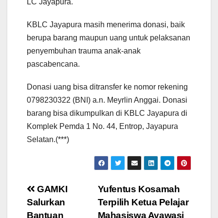
LC Jayapura.
KBLC Jayapura masih menerima donasi, baik
berupa barang maupun uang untuk pelaksanan
penyembuhan trauma anak-anak
pascabencana.
Donasi uang bisa ditransfer ke nomor rekening
0798230322 (BNI) a.n. Meyrlin Anggai. Donasi
barang bisa dikumpulkan di KBLC Jayapura di
Komplek Pemda 1 No. 44, Entrop, Jayapura
Selatan.(***)
Post
GAMKI
Yufentus Kosamah
Salurkan
Terpilih Ketua Pelajar
navigation
Bantuan
Mahasiswa Ayawasi