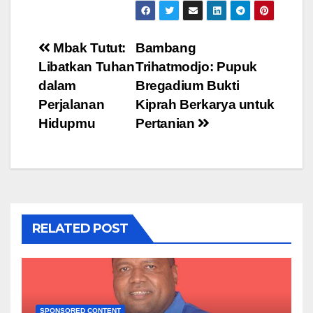
Post
Mbak Tutut:
Bambang
Libatkan Tuhan
Trihatmodjo: Pupuk
navigation
dalam
Bregadium Bukti
Perjalanan
Kiprah Berkarya untuk
Hidupmu
Pertanian
RELATED POST
SPONSORED CONTENT