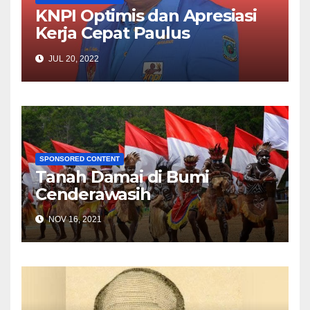
KNPI Optimis dan Apresiasi
Kerja Cepat Paulus
Waterpauw Atas 8
JUL 20, 2022
Raperdasus dan 13 Raperdasi
SPONSORED CONTENT
Tanah Damai di Bumi
Cenderawasih
NOV 16, 2021