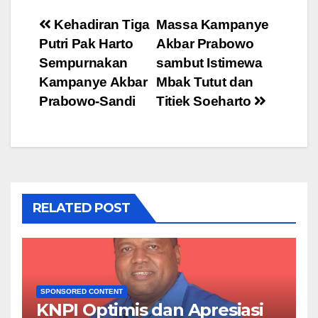
Post
Kehadiran Tiga
Massa Kampanye
Putri Pak Harto
Akbar Prabowo
navigation
Sempurnakan
sambut Istimewa
Kampanye Akbar
Mbak Tutut dan
Prabowo-Sandi
Titiek Soeharto
RELATED POST
SPONSORED CONTENT
KNPI Optimis dan Apresiasi