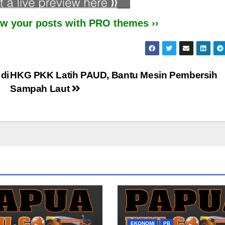
iew your posts with PRO themes ››
di
HKG PKK Latih PAUD, Bantu Mesin Pembersih
Sampah Laut
EKONOMI
PB