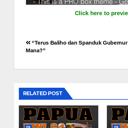
Click here to prev
Post
“Terus Baliho dan Spanduk Gubernur 
Mana?”
navigation
RELATED POST
PB
PB