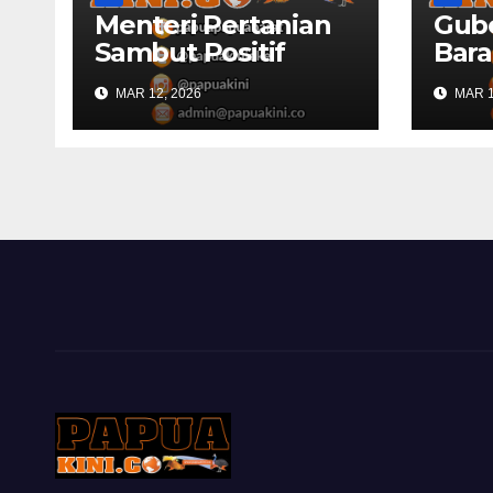
Menteri Pertanian
Gub
Sambut Positif
Bara
Rencana
Sila
MAR 12, 2026
MAR 1
Pencetakah Sawah
Buk
dan Ladang di
DPR 
Papua Barat
Mend