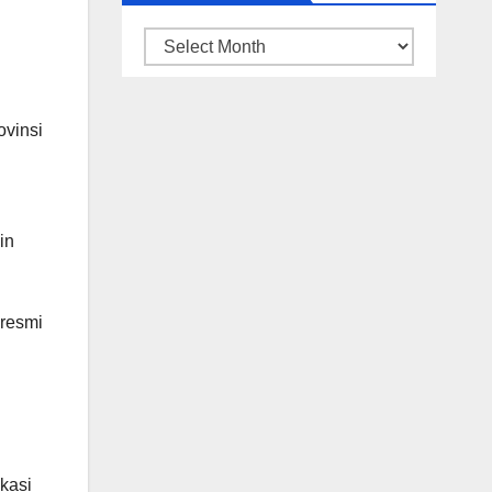
ARSIP
BERITA
ovinsi
in
resmi
kasi