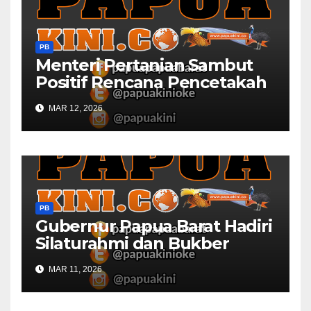
PB
Menteri Pertanian Sambut
Positif Rencana Pencetakah
Sawah dan Ladang di Papua
MAR 12, 2026
Barat
PB
Gubernur Papua Barat Hadiri
Silaturahmi dan Bukber
Bersama DPR RI dan
MAR 11, 2026
Mendagri di IPDN