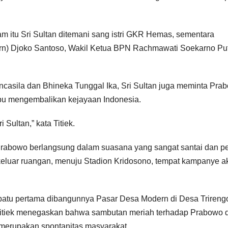
m itu Sri Sultan ditemani sang istri GKR Hemas, sementara
rn) Djoko Santoso, Wakil Ketua BPN Rachmawati Soekarno Put
casila dan Bhineka Tunggal Ika, Sri Sultan juga meminta Pra
pu mengembalikan kejayaan Indonesia.
ultan,” kata Titiek.
Prabowo berlangsung dalam suasana yang sangat santai dan p
a keluar ruangan, menuju Stadion Kridosono, tempat kampanye a
atu pertama dibangunnya Pasar Desa Modern di Desa Trireng
Titiek menegaskan bahwa sambutan meriah terhadap Prabowo d
s merupakan spontanitas masyarakat.