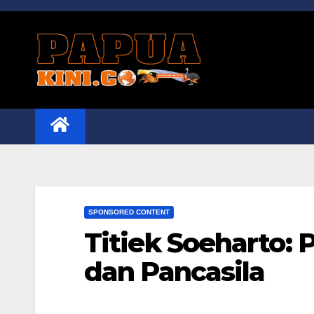
Skip
to
content
SPONSORED CONTENT
Titiek Soeharto:
dan Pancasila