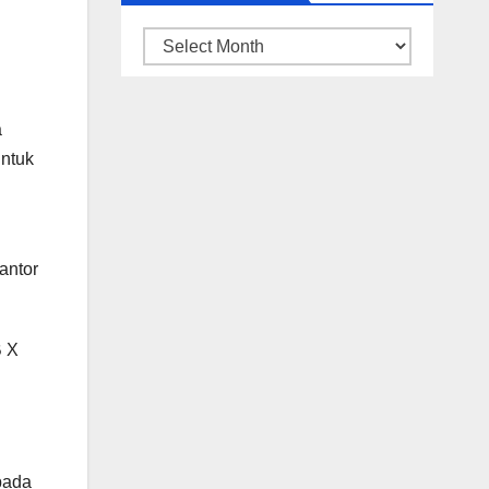
ARSIP
BERITA
a
untuk
antor
B X
pada