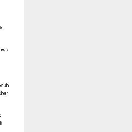
ri
bowo
enuh
kbar
o,
i