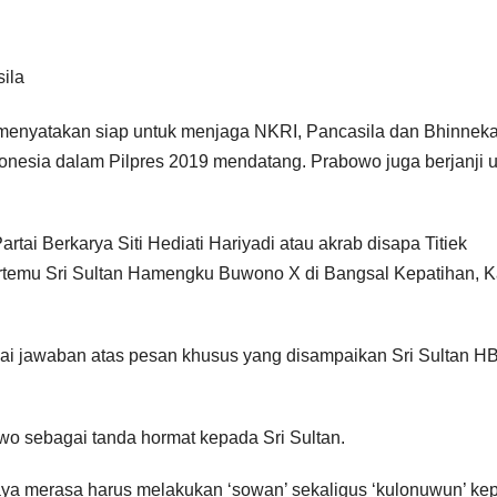
 menyatakan siap untuk menjaga NKRI, Pancasila dan Bhinnek
Indonesia dalam Pilpres 2019 mendatang. Prabowo juga berjanji 
ai Berkarya Siti Hediati Hariyadi atau akrab disapa Titiek
rtemu Sri Sultan Hamengku Buwono X di Bangsal Kepatihan, K
gai jawaban atas pesan khusus yang disampaikan Sri Sultan H
owo sebagai tanda hormat kepada Sri Sultan.
saya merasa harus melakukan ‘sowan’ sekaligus ‘kulonuwun’ ke