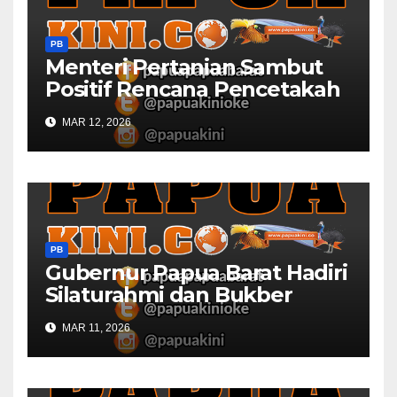
PB
Menteri Pertanian Sambut
Positif Rencana Pencetakah
Sawah dan Ladang di Papua
MAR 12, 2026
Barat
PB
Gubernur Papua Barat Hadiri
Silaturahmi dan Bukber
Bersama DPR RI dan
MAR 11, 2026
Mendagri di IPDN