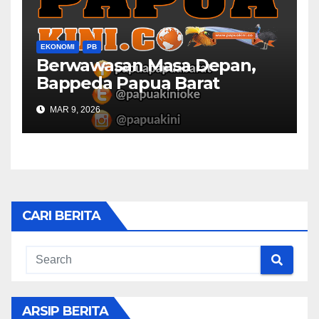
EKONOMI
PB
Berwawasan Masa Depan,
Bappeda Papua Barat
Konsultasi Publik RKPD 2027
MAR 9, 2026
CARI BERITA
ARSIP BERITA