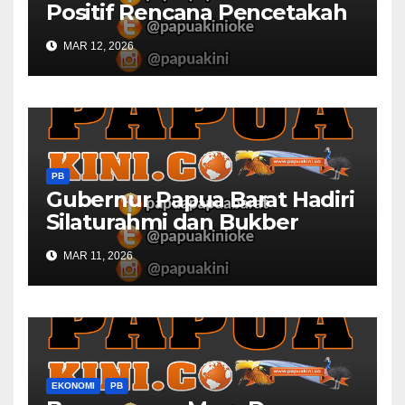
Positif Rencana Pencetakah
Sawah dan Ladang di Papua
MAR 12, 2026
Barat
PB
Gubernur Papua Barat Hadiri
Silaturahmi dan Bukber
Bersama DPR RI dan
MAR 11, 2026
Mendagri di IPDN
EKONOMI
PB