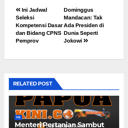
Post
Ini Jadwal
Dominggus
Seleksi
Mandacan: Tak
navigation
Kompetensi Dasar
Ada Presiden di
dan Bidang CPNS
Dunia Seperti
Pemprov
Jokowi
RELATED POST
PB
Menteri Pertanian Sambut