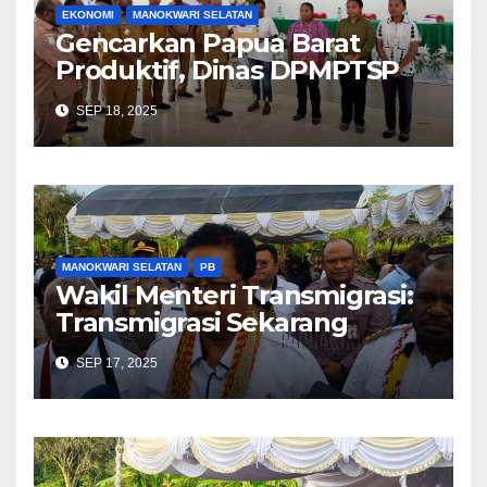
EKONOMI
MANOKWARI SELATAN
Gencarkan Papua Barat
Produktif, Dinas DPMPTSP
Sosialiasi Perizinan Berusaha
SEP 18, 2025
Berbasis Risiko dan NIB
MANOKWARI SELATAN
PB
Wakil Menteri Transmigrasi:
Transmigrasi Sekarang
Tergantung Permintaan
SEP 17, 2025
Pemerintah Daerah