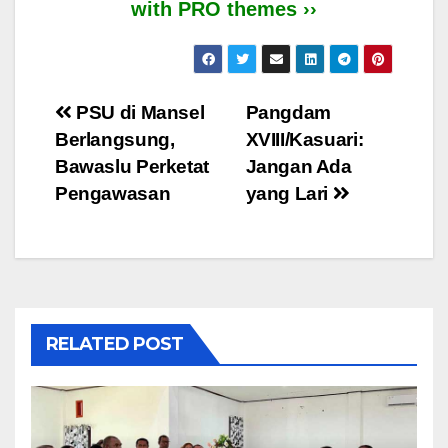
with PRO themes ››
Post
PSU di Mansel
Pangdam
Berlangsung,
XVIII/Kasuari:
navigation
Bawaslu Perketat
Jangan Ada
Pengawasan
yang Lari
RELATED POST